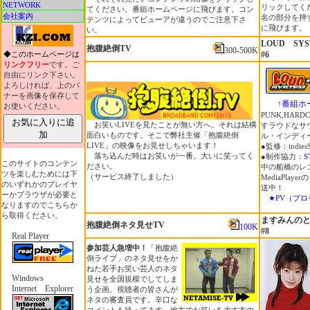
NETWORK
リックしてく
てください。番組ホームページに飛びます。コン
会社案内
名の部分を押
テンツによってビューアが違うのでご注意下さ
に飛びます。
い。
LOUD SYS
抱腹絶倒TV
300-500K
◆このホームページは
#6
リンクフリー
です。ご
自由にリンク下さい。
よろしければ、上のバ
ナーを画像を保存して
↑番組ホ
お使いください。
PUNK,HAR
お気に入りに追
お笑いLIVEを見たことが無い方へ。それは結構
すラウドなサ
加
面白いものです。そこで弊社主催「抱腹絶倒
ル・インディ
LIVE」の映像をお見せしちゃいます！
●監修：indies
落ち込んだ時はお笑いが一番。大いに笑ってく
●制作協力：
S
このサイトのコンテン
ださい。
中の船橋のレ
ツを楽しむためには下
（サービス終了しました）
MediaPla
のいずれかのプレイヤ
送中！
ーかブラウザが必要と
★PV（プ
なりますのでこちらか
ら取得ください。
ますみんのと
抱腹絶倒ネタ見せTV
100K
#8
Real Player
参加芸人急増中！
「抱腹絶
倒ライブ」のネタ見せをか
ねた若手お笑い芸人のネタ
Windows
見せを全国規模でしてしま
Internet Explorer
う企画。視聴者の皆さんが
ネタの審査員です。辛口な