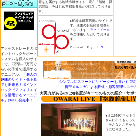
報をお届けする地域情報サイト。現在「船橋・習
志野版」をはじめ首都圏各版がOPENしておりま
す。。
●船橋本町商店街のサイトで
す。店主のお店紹介映像も
ございます！
アクトメール
をご使用いただいておりま
す。
Produced ｂｙ
FLN
アクセストレードのポ
イントバックサポート
システムを個人のサイ
トで、2万弱～7万円ぐ
らいの予算で運用する
マニュアル。
「個人の
趣味のサイト・低予算
シンプルにスマートにリピーターを増やす待望
でも出来る！ポイント
携帯メルマガによる販促・顧客管理システム「Ac
バックでアフィリエイ
★実力があるのに知名度が今一つのものの紹介・サポ
トを活用するマニュア
ル」(\6980)発売中！
●ミニFMやネット
さんに出てもらって
そんなところから
うになりました。