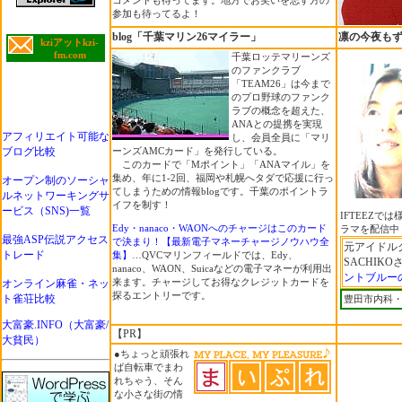
コメントも待ってます。地方でお笑いを志す方の
参加も待ってるよ！
blog「千葉マリン26マイラー」
凛の今夜も
kziアットkzi-
fm.com
千葉ロッテマリーンズ
のファンクラブ
「TEAM26」は今まで
のプロ野球のファンク
ラブの概念を超えた、
ANAとの提携を実現
アフィリエイト可能な
し、会員全員に「マリ
ブログ比較
ーンズAMCカード」を発行している。
このカードで「Mポイント」「ANAマイル」を
集め、年に1-2回、福岡や札幌へタダで応援に行っ
オープン制のソーシャ
てしまうための情報blogです。千葉のポイントラ
ルネットワーキングサ
イフを制す！
ービス（SNS)一覧
IFTEEZで
Edy・nanaco・WAONへのチャージはこのカード
ラマを配信中
最強ASP伝説アクセス
で決まり！【最新電子マネーチャージノウハウ全
元アイドル
トレード
集】
…QVCマリンフィールドでは、Edy、
SACHIK
nanaco、WAON、Suicaなどの電子マネーが利用出
ントブルー
来ます。チャージしてお得なクレジットカードを
オンライン麻雀・ネッ
探るエントリーです。
ト雀荘比較
豊田市内科
大富豪.INFO（大富豪/
【PR】
大貧民）
●ちょっと頑張れ
ば自転車でまわ
れちゃう、そん
な小さな街の情