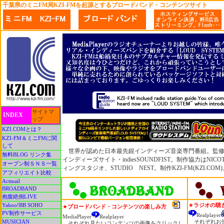
千葉県のミニFM局KZI-FMを起源とするブロードバンド・コンテンツサイト
サイトマ
INDEX
ップ
KZI.COMとは？
KZI-FM＆ミニFMに関
して
世界が認めた日本最先鋭インディーズ音楽専門番組。監修
無料BLOG リンク集
インディーズサイト・indiesSOUNDFIST。制作協力はNI
オープン制ＳＮＳ一覧
ィングスタジオ、STUDIO NEST。制作KZI-FM(KZI.COM
アフィリエイト比較
Actmail
BROADBAND
抱腹絶倒LIVE
Yahoo!BB SOHO
★
ラジオの聴
★
ブロードバンド・コンテンツの楽しみ方
PV制作サービス
Realplayer
MediaPlayer
Realplayer
MUSICIAN
それぞれお使
それぞれ見たいコンテンツの画像をクリックし