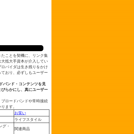
たことを契機に、リンク集
は大抵大手資本が介入してい
プロバイダは生き残りをかけ
っており、必ずしもユーザー
ードバンド・コンテンツを見
まびらかにし、真にユーザー
、ブロードバンドや常時接続
いります。
お笑い
ライフスタイル
ング・
関連商品