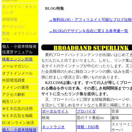
オンライン・キャッ
BLOG特集
シング
就職情報
→無料BLOG・アフィリエイト可能なブログ比較
オークション
→BLOGのデザインを自在に変える参考書一覧
懸賞・オプトインメ
ール
個人・小資本情報発
信運営マニュアル
要約ブロードバンドコンテンツが出揃いはじめてき
検索エンジン対策
もだんだんと出てまいりました。しかし、リンク集
るサイトのラインナップが中心だったりします。又
メールマガジン
た会員獲得のために独自コンテンツの囲い込みを図
オプトインメール
側に好ましい状況と言い難いものがあります。
外部環境調査
KZI.COMは違います。すべての人が等しくブロ
ドメインの運用
れる機会を作り出す為、その悪しき相関関係までつ
サイトに立ったリンク集を提供します。
アクセス解析
又、ブロードバンドに関する情報満載のページや
相互リンク
を活かして楽しめるサイトなども豊富に掲載してま
ＷＥＢ広告の活用
ポータルサイト
プロバイダ
音楽
ＷＥＢ広告を掲載
映画
昔のＴＶ番組etc
趣味
ECオンライン決済
ストリーミ
ネットラジオ
情報・FAQ系
個人・小資本情報発
サーバ