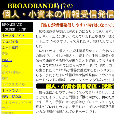
BROADBAND
SUPER LINK
広帯域通信が要約現実のものになりつつあります。
ポータルサイト
しかネット上には無い」なんていわれた映像や「聴
ット上でTVのクオリティで見れたり、聴けたりする
プロバイダ
した。
ネット雀荘
KZI.COMは「個人・小資本情報発信」にこだわ
音楽
の進歩で、こうした個人・小資本でも手軽に映像や
お笑い
保って発信できる時代が来たことを確信しておりま
そこでKZI.COMでは自らもブロードバンド向け
映画
ら生まれたミニFM局が世界に挑戦するというスタン
昔のTV番組etc
らも、まだまだその情報収集や情報発信のノウハウ
趣味
ロードバンドの情報コンテンツページも併設いたし
ライフスタイル
ネットラジオ
情報発信がしやすい時代になってまいりました。誰
情報・FAQ系
ことでしょう。しかし問題は
「誰に向けて、何のた
です。目的、予算に合った的確なプロモーションを
ストリーミング・サ
根本がブレはじめます。安定した、楽しい情報発信
ーバ
いろな情報が掲載されているページです。
関連商品