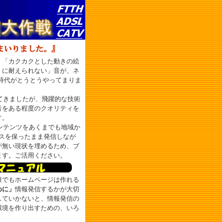
「カクカクとした動きの絵
くに耐えられない」音が、ネ
時代がとうとうやってまりま
ってきましたが、飛躍的な技術
音をある程度のクオリティを
す。
コンテンツをあくまでも地域か
スを保ったまま発信しなが
が無い現状を埋めるため、ブ
ます。ご活用ください。
でもホームページは作れる
めに」
情報発信するかが大切
していかないと、情報発信の
環境を作り出すための、いろ