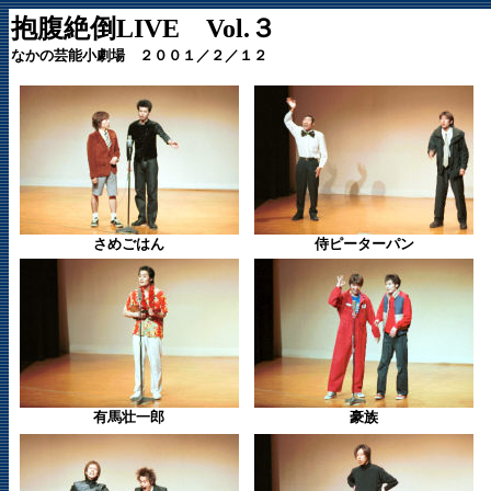
抱腹絶倒LIVE Vol.３
なかの芸能小劇場 ２００１／２／１２
さめごはん
侍ピーターパン
有馬壮一郎
豪族