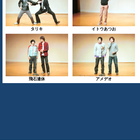
タリキ
イトウあつお
飛石連休
アメデオ