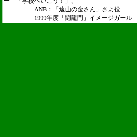
ー 「学校へいこう！」、
ANB：「遠山の金さん」さよ役
1999年度「闘龍門」イメージガール