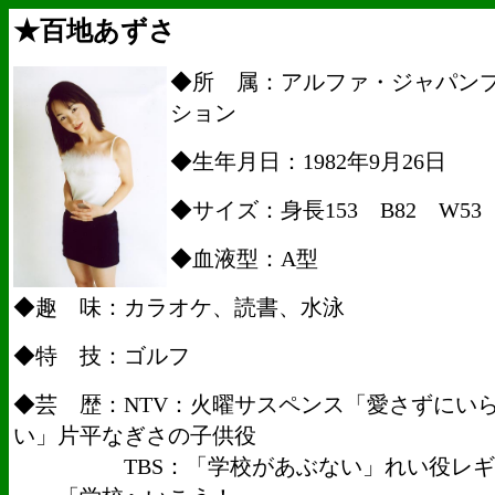
★百地あずさ
◆所 属：アルファ・ジャパン
ション
◆生年月日：1982年9月26日
◆サイズ：身長153 B82 W53 
◆血液型：A型
◆趣 味：カラオケ、読書、水泳
◆特 技：ゴルフ
◆芸 歴：NTV：火曜サスペンス「愛さずにい
い」片平なぎさの子供役
TBS：「学校があぶない」れい役レギ